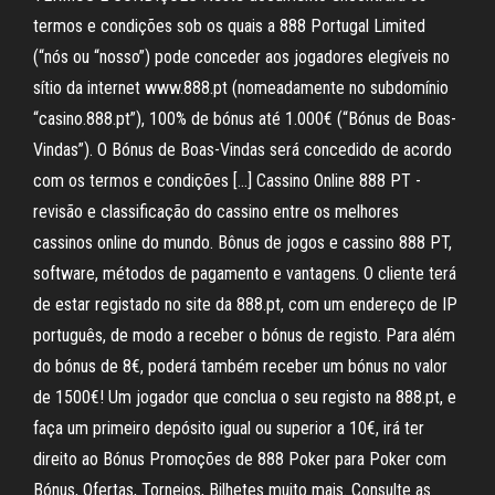
termos e condições sob os quais a 888 Portugal Limited
(“nós ou “nosso”) pode conceder aos jogadores elegíveis no
sítio da internet www.888.pt (nomeadamente no subdomínio
“casino.888.pt”), 100% de bónus até 1.000€ (“Bónus de Boas-
Vindas”). O Bónus de Boas-Vindas será concedido de acordo
com os termos e condições […] Cassino Online 888 PT -
revisão e classificação do cassino entre os melhores
cassinos online do mundo. Bônus de jogos e cassino 888 PT,
software, métodos de pagamento e vantagens. O cliente terá
de estar registado no site da 888.pt, com um endereço de IP
português, de modo a receber o bónus de registo. Para além
do bónus de 8€, poderá também receber um bónus no valor
de 1500€! Um jogador que conclua o seu registo na 888.pt, e
faça um primeiro depósito igual ou superior a 10€, irá ter
direito ao Bónus Promoções de 888 Poker para Poker com
Bónus, Ofertas, Torneios, Bilhetes muito mais. Consulte as