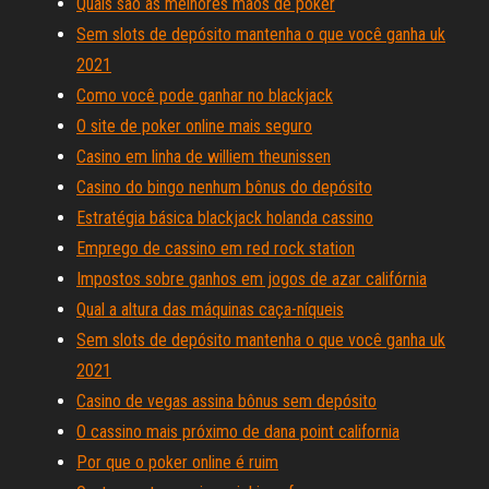
Quais são as melhores mãos de poker
Sem slots de depósito mantenha o que você ganha uk
2021
Como você pode ganhar no blackjack
O site de poker online mais seguro
Casino em linha de williem theunissen
Casino do bingo nenhum bônus do depósito
Estratégia básica blackjack holanda cassino
Emprego de cassino em red rock station
Impostos sobre ganhos em jogos de azar califórnia
Qual a altura das máquinas caça-níqueis
Sem slots de depósito mantenha o que você ganha uk
2021
Casino de vegas assina bônus sem depósito
O cassino mais próximo de dana point california
Por que o poker online é ruim