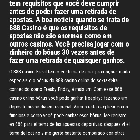
tem requisitos que você deve cumprir
antes de poder fazer uma retirada de
apostas. A boa notícia quando se trata de
888 Casino é que os requisitos de
apostas não são enormes como em
outros casinos. Você precisa jogar com o
dinheiro do bônus 30 vezes antes de
fazer uma retirada de quaisquer ganhos.
O 888 casino Brasil tem o costume de criar promoções muito
especiais e o bônus do 888 casino online de sexta-feira,
conhecido como Freaky Friday, é mais um. Com esse 888
casino online bônus você pode ganhar freeplays fazendo um
deposito nesse dia em especial. Vamos então explicar como
funciona e como você pode ganhar esse bônus. Me registre
en 888 para el tema de las apuestas deportivas, despues vi el
tema del casino y me gusto bastante comparado con otras